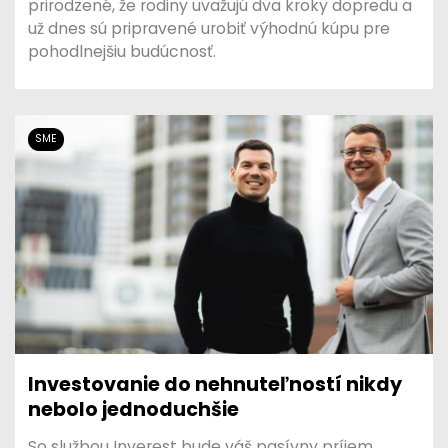
prirodzené, že rodiny uvažujú dva kroky dopredu a
už dnes sú pripravené urobiť výhodnú kúpu pre
pohodlnejšiu budúcnosť.
SME
Investovanie do nehnuteľností nikdy
nebolo jednoduchšie
So službou Inverest bude váš pasívny príjem