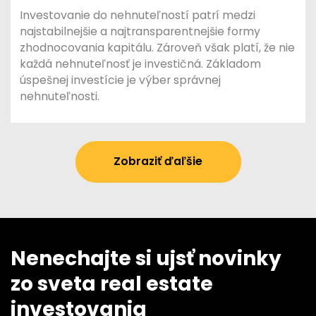
Investovanie do nehnuteľností patrí medzi
najstabilnejšie a najtransparentnejšie formy
zhodnocovania kapitálu. Zároveň však platí, že nie
každá nehnuteľnosť je investičná. Základom
úspešnej investície je výber správnej
nehnuteľnosti.
Zobraziť ďaľšie
Nenechajte si ujsť novinky
zo sveta real estate
investovania