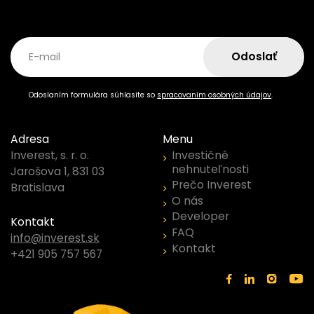
Odoslať
E-mail
Odoslaním formulára súhlasíte so
spracovaním osobných údajov
.
Adresa
Menu
Investičné
Inverest, s. r. o.
nehnuteľnosti
Jarošova 1, 831 03
Prečo Inverest
Bratislava
O nás
Developer
Kontakt
FAQ
info@inverest.sk
Kontakt
+421 905 757 567