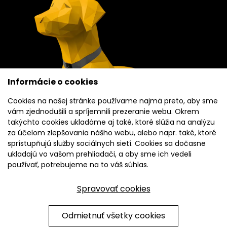
Informácie o cookies
Cookies na našej stránke používame najmä preto, aby sme
vám zjednodušili a spríjemnili prezeranie webu. Okrem
takýchto cookies ukladáme aj také, ktoré slúžia na analýzu
za účelom zlepšovania nášho webu, alebo napr. také, ktoré
sprístupňujú služby sociálnych sietí. Cookies sa dočasne
ukladajú vo vašom prehliadači, a aby sme ich vedeli
používať, potrebujeme na to váš súhlas.
Spravovať cookies
INVEREST neposkytuje finančné služby ani investičné poradenstvo. Činnosť
INVEREST spočíva v sprostredkovaní kúpy a správy nehnuteľností.
Viac
informácií ohľadom metodiky výpočtu výnosového percenta.
Odmietnuť všetky cookies
Chránené testom reCAPTCHA.
Ochrana súkromia
|
Zmluvné podmienky
|
Zásady používania cookies
|