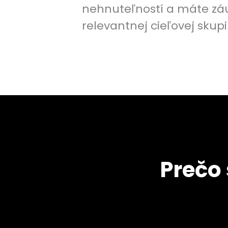
nehnuteľností a máte zá
relevantnej cieľovej skupi
Prečo