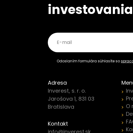
investovani
E-mail
Odoslaním formulára súhlasíte so
sprac
Adresa
Men
Inverest, s. r. o.
In
Pr
Jarošova 1, 831 03
O 
Bratislava
De
FA
Kontakt
Ko
info@inverest.sk