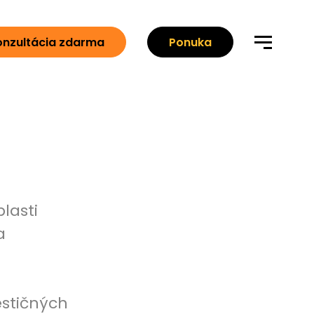
onzultácia zdarma
Ponuka
lasti
a
estičných