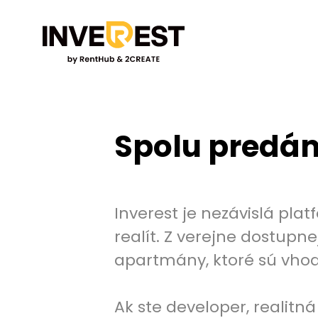
Spolu predám
Inverest je nezávislá pla
realít. Z verejne dostup
apartmány, ktoré sú vhod
Ak ste developer, realitn