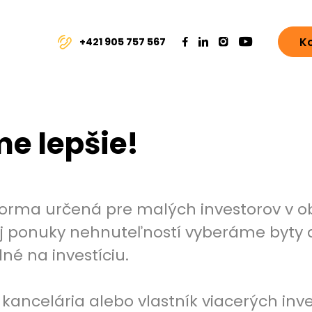
K
+421 905 757 567
e lepšie!
tforma určená pre malých investorov v ob
nej ponuky nehnuteľností vyberáme byty 
né na investíciu.
á kancelária alebo vlastník viacerých inv