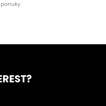
j ponuky
EREST?