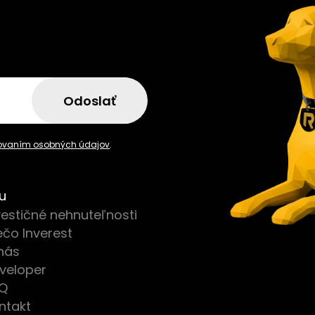
a
Odoslať
ovaním osobných údajov
.
u
vestičné nehnuteľnosti
ečo Inverest
nás
veloper
Q
ntakt