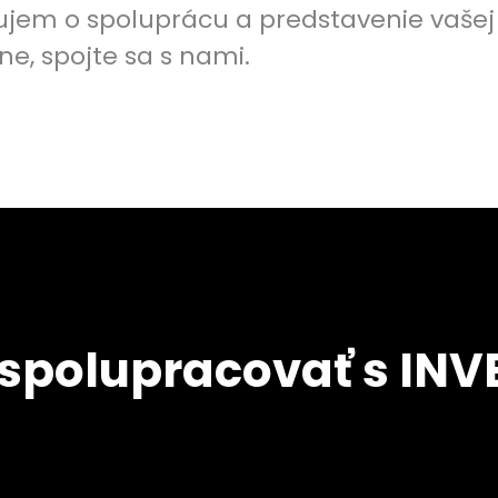
ujem o spoluprácu a predstavenie vaše
ne, spojte sa s nami.
 spolupracovať s INV