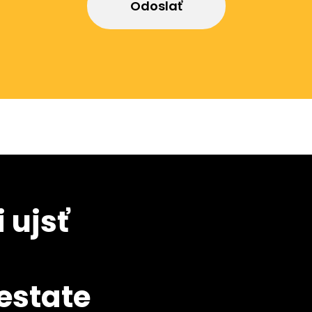
Odoslať
 ujsť
 estate