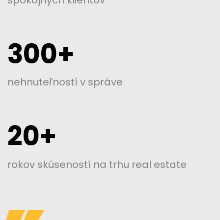
300+
nehnuteľností
v správe
20+
rokov skúseností
na trhu real estate