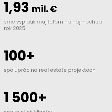
1,93
mil. €
sme vyplatili majiteľom na nájmoch za
rok 2025
100+
spoluprác na real estate projektoch
1 500+
spokojných
klientov