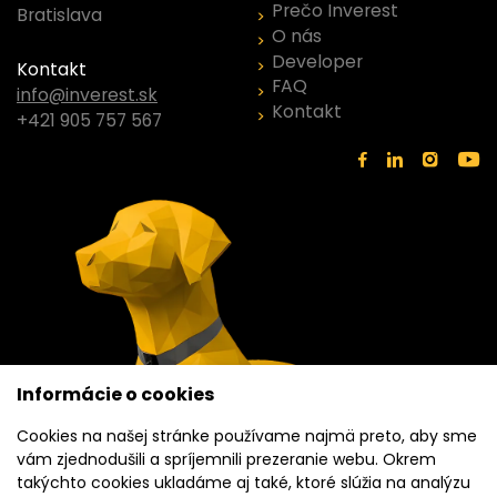
Prečo Inverest
Bratislava
O nás
Developer
Kontakt
FAQ
info@inverest.sk
Kontakt
+421 905 757 567
Informácie o cookies
Cookies na našej stránke používame najmä preto, aby sme
vám zjednodušili a spríjemnili prezeranie webu. Okrem
takýchto cookies ukladáme aj také, ktoré slúžia na analýzu