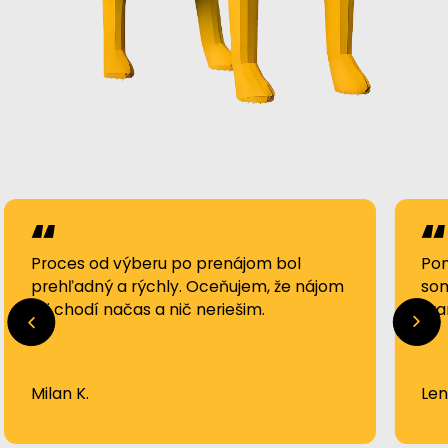
Proces od výberu po prenájom bol
Pom
prehľadný a rýchly. Oceňujem, že nájom
som
mi chodí načas a nič neriešim.
Tra
Milan K.
Len