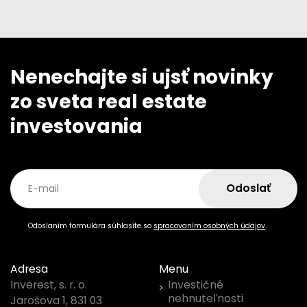
Nenechajte si ujsť novinky
zo sveta real estate
investovania
Odoslať
E-mail
Odoslaním formulára súhlasíte so
spracovaním osobných údajov
.
Adresa
Menu
Investičné
Inverest, s. r. o.
nehnuteľnosti
Jarošova 1, 831 03