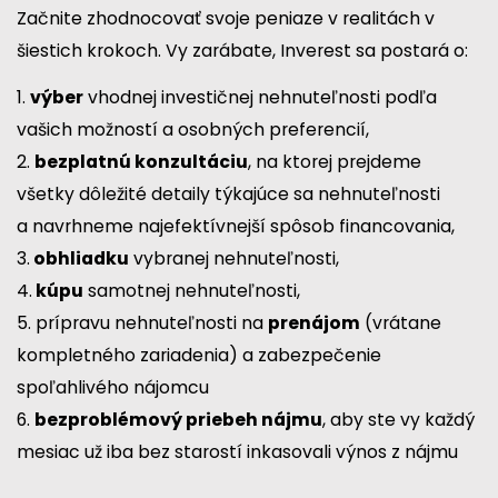
Začnite zhodnocovať svoje peniaze v realitách v
šiestich krokoch. Vy zarábate, Inverest sa postará o:
1.
výber
vhodnej investičnej nehnuteľnosti podľa
vašich možností a osobných preferencií,
2.
bezplatnú konzultáciu
, na ktorej prejdeme
všetky dôležité detaily týkajúce sa nehnuteľnosti
a navrhneme najefektívnejší spôsob financovania,
3.
obhliadku
vybranej nehnuteľnosti,
4.
kúpu
samotnej nehnuteľnosti,
5. prípravu nehnuteľnosti na
prenájom
(vrátane
kompletného zariadenia) a zabezpečenie
spoľahlivého nájomcu
6.
bezproblémový priebeh nájmu
, aby ste vy každý
mesiac už iba bez starostí inkasovali výnos z nájmu