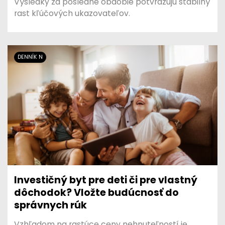
Výsledky za posledné obdobie potvrdzujú stabilný
rast kľúčových ukazovateľov.
DENNÍK N
Investičný byt pre deti či pre vlastný
dôchodok? Vložte budúcnosť do
správnych rúk
Vzhľadom na rastúce ceny nehnuteľností je