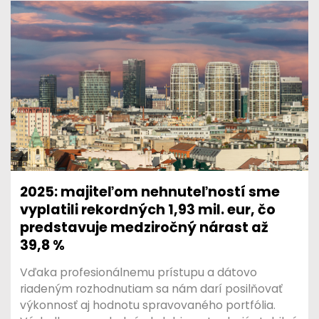
2025: majiteľom nehnuteľností sme
vyplatili rekordných 1,93 mil. eur, čo
predstavuje medziročný nárast až
39,8 %
Vďaka profesionálnemu prístupu a dátovo
riadeným rozhodnutiam sa nám darí posilňovať
výkonnosť aj hodnotu spravovaného portfólia.