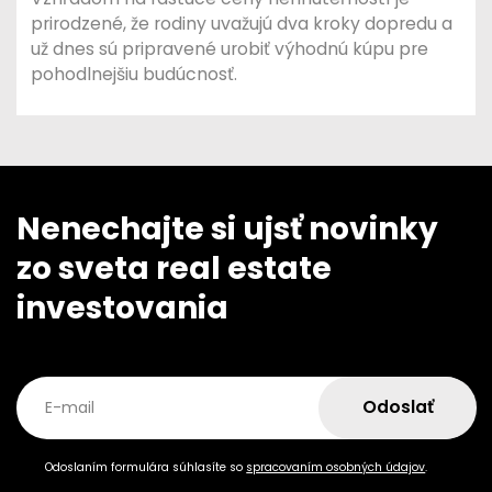
prirodzené, že rodiny uvažujú dva kroky dopredu a
už dnes sú pripravené urobiť výhodnú kúpu pre
pohodlnejšiu budúcnosť.
Nenechajte si ujsť novinky
zo sveta real estate
investovania
Odoslať
E-mail
Odoslaním formulára súhlasíte so
spracovaním osobných údajov
.