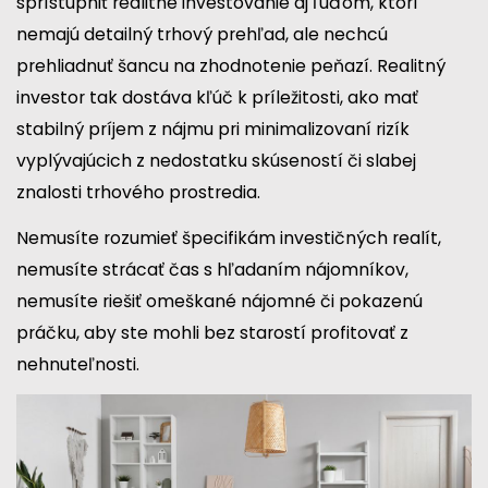
sprístupniť realitné investovanie aj ľuďom, ktorí
nemajú detailný trhový prehľad, ale nechcú
prehliadnuť šancu na zhodnotenie peňazí. Realitný
investor tak dostáva kľúč k príležitosti, ako mať
stabilný príjem z nájmu pri minimalizovaní rizík
vyplývajúcich z nedostatku skúseností či slabej
znalosti trhového prostredia.
Nemusíte rozumieť špecifikám investičných realít,
nemusíte strácať čas s hľadaním nájomníkov,
nemusíte riešiť omeškané nájomné či pokazenú
práčku, aby ste mohli bez starostí profitovať z
nehnuteľnosti.