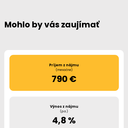
Mohlo by vás zaujímať
Príjem z nájmu
(mesačne)
790 €
Výnos z nájmu
(p.a.)
4,8 %