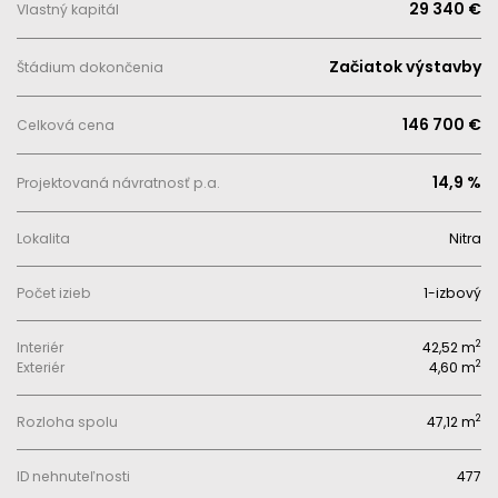
29 340 €
Vlastný kapitál
Začiatok výstavby
Štádium dokončenia
146 700 €
Celková cena
14,9 %
Projektovaná návratnosť p.a.
Lokalita
Nitra
Počet izieb
1-izbový
2
Interiér
42,52 m
2
Exteriér
4,60 m
2
Rozloha spolu
47,12 m
ID nehnuteľnosti
477