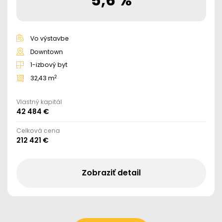
5,6 %
Vo výstavbe
Downtown
1-izbový byt
2
32,43 m
Vlastný kapitál
42 484 €
Celková cena
212 421 €
Zobraziť detail