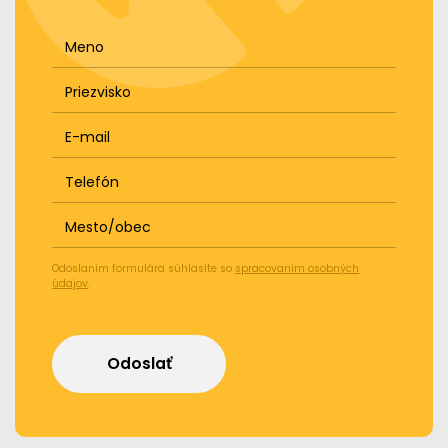
Meno
Priezvisko
E-mail
Telefón
Mesto/obec
Odoslaním formulára súhlasíte so
spracovaním osobných
údajov
.
Odoslať