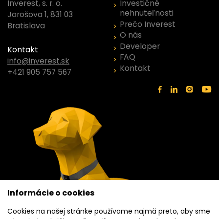
Investičné
Inverest, s. r. o.
nehnuteľnosti
Jarošova 1, 831 03
Prečo Inverest
Bratislava
O nás
Developer
Kontakt
FAQ
info@inverest.sk
Kontakt
+421 905 757 567
Informácie o cookies
Cookies na našej stránke používame najmä preto, aby sme