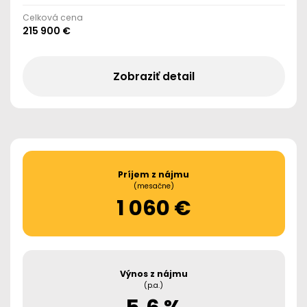
Celková cena
215 900 €
Zobraziť detail
Príjem z nájmu
(mesačne)
1 060 €
Výnos z nájmu
(p.a.)