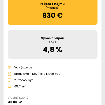
Príjem z nájmu
(mesačne)
930 €
Výnos z nájmu
(p.a.)
4,8 %
Vo výstavbe
Bratislava - Devínska Nová Ves
2-izbový byt
2
65,41 m
Vlastný kapitál
43 180 €