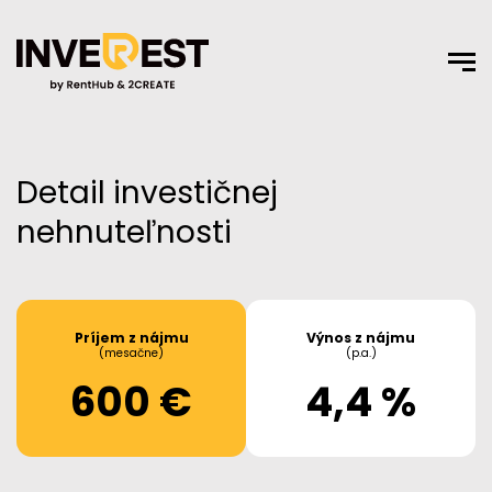
Detail investičnej
nehnuteľnosti
Príjem z nájmu
Výnos z nájmu
(mesačne)
(p.a.)
600 €
4,4 %