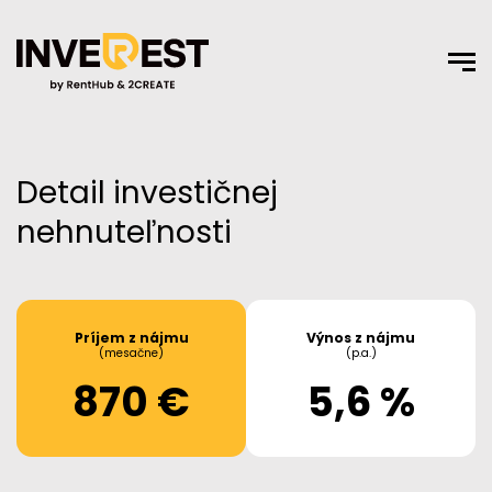
Detail investičnej
nehnuteľnosti
Príjem z nájmu
Výnos z nájmu
(mesačne)
(p.a.)
870 €
5,6 %