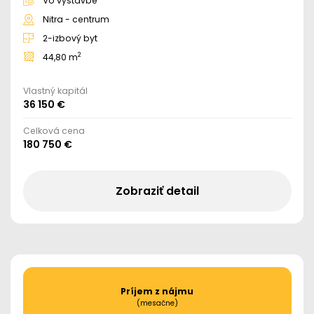
Vo výstavbe
Nitra - centrum
2-izbový byt
2
44,80 m
Vlastný kapitál
36 150 €
Celková cena
180 750 €
Zobraziť detail
Príjem z nájmu
(mesačne)