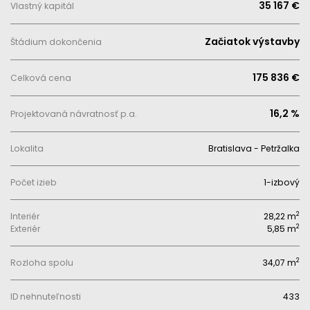
35 167 €
Vlastný kapitál
Začiatok výstavby
Štádium dokončenia
175 836 €
Celková cena
16,2 %
Projektovaná návratnosť p.a.
Lokalita
Bratislava - Petržalka
Počet izieb
1-izbový
2
Interiér
28,22 m
2
Exteriér
5,85 m
2
Rozloha spolu
34,07 m
ID nehnuteľnosti
433