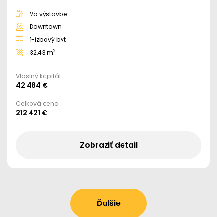
Vo výstavbe
Downtown
1-izbový byt
2
32,43 m
Vlastný kapitál
42 484 €
Celková cena
212 421 €
Zobraziť detail
Ďalšie