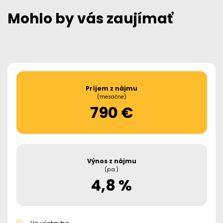
Mohlo by vás zaujímať
Príjem z nájmu
(mesačne)
790 €
Výnos z nájmu
(p.a.)
4,8 %