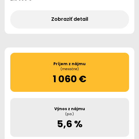
Zobraziť detail
Príjem z nájmu
(mesačne)
1 060 €
Výnos z nájmu
(p.a.)
5,6 %