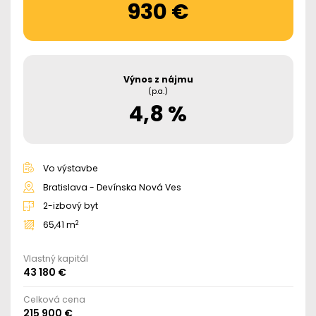
930 €
Výnos z nájmu
(p.a.)
4,8 %
Vo výstavbe
Bratislava - Devínska Nová Ves
2-izbový byt
2
65,41 m
Vlastný kapitál
43 180 €
Celková cena
215 900 €