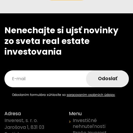
Nenechajte si ujsť novinky
zo sveta real estate
investovania
Odoslať
E-mail
Odoslaním formulára súhlasíte so
spracovaním osobných údajov
.
Adresa
Menu
Investičné
Inverest, s. r. o.
nehnuteľnosti
Jarošova 1, 831 03
Prečo Inverest