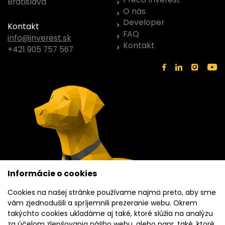
Bratislava
O nás
Developer
Kontakt
FAQ
info@inverest.sk
Kontakt
+421 905 757 567
Informácie o cookies
Cookies na našej stránke používame najmä preto, aby sme
vám zjednodušili a spríjemnili prezeranie webu. Okrem
takýchto cookies ukladáme aj také, ktoré slúžia na analýzu
za účelom zlepšovania nášho webu, alebo napr. také, ktoré