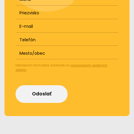
Priezvisko
E-mail
Telefón
Mesto/obec
Odoslaním formulára súhlasíte so
spracovaním osobných
údajov
.
Odoslať