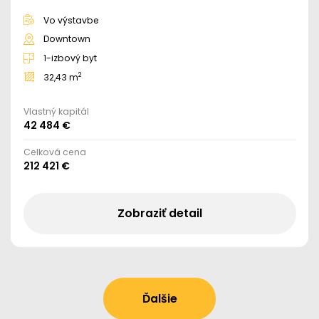
Vo výstavbe
Downtown
1-izbový byt
2
32,43 m
Vlastný kapitál
42 484 €
Celková cena
212 421 €
Zobraziť detail
Ďalšie