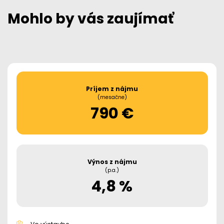
Mohlo by vás zaujímať
Príjem z nájmu
(mesačne)
790 €
Výnos z nájmu
(p.a.)
4,8 %