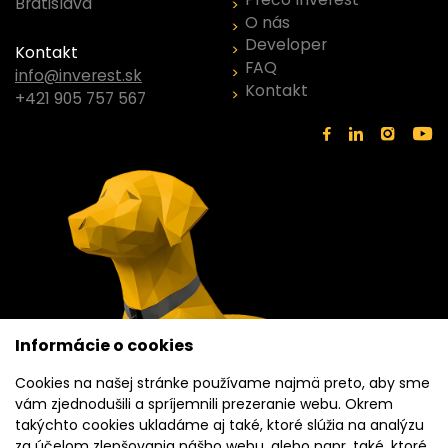
Bratislava
O nás
Developer
Kontakt
FAQ
info@inverest.sk
Kontakt
+421 905 757 567
Informácie o cookies
Cookies na našej stránke používame najmä preto, aby sme
vám zjednodušili a spríjemnili prezeranie webu. Okrem
takýchto cookies ukladáme aj také, ktoré slúžia na analýzu
za účelom zlepšovania nášho webu, alebo napr. také, ktoré