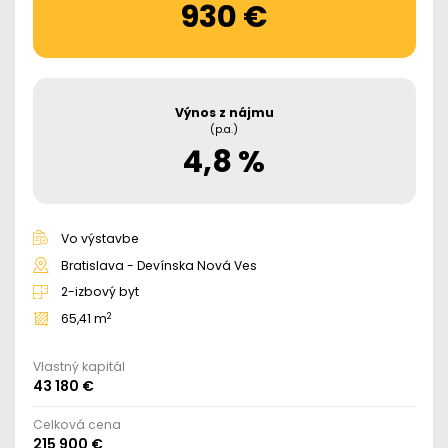
930 €
Výnos z nájmu
(p.a.)
4,8 %
Vo výstavbe
Bratislava - Devínska Nová Ves
2-izbový byt
2
65,41 m
Vlastný kapitál
43 180 €
Celková cena
215 900 €