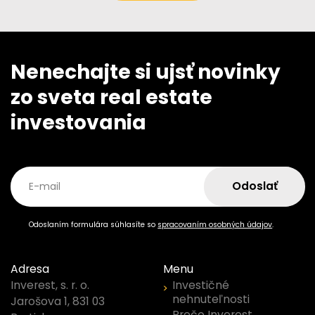
Nenechajte si ujsť novinky
zo sveta real estate
investovania
Odoslať
E-mail
Odoslaním formulára súhlasíte so
spracovaním osobných údajov
.
Adresa
Menu
Investičné
Inverest, s. r. o.
nehnuteľnosti
Jarošova 1, 831 03
Prečo Inverest