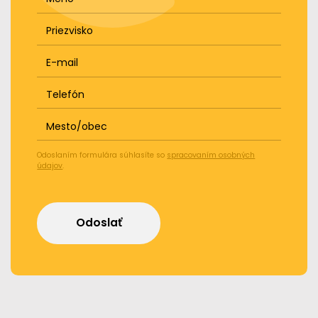
Priezvisko
E-mail
Telefón
Mesto/obec
Odoslaním formulára súhlasíte so
spracovaním osobných
údajov
.
Odoslať