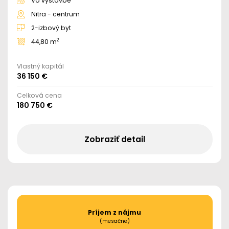
Vo výstavbe
Nitra - centrum
2-izbový byt
2
44,80 m
Vlastný kapitál
36 150 €
Celková cena
180 750 €
Zobraziť detail
Príjem z nájmu
(mesačne)