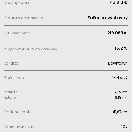
43 813 €
Vlastný kapitál
Začiatok výstavby
Štádium dokončenia
219 063 €
Celková cena
15,2 %
Projektovaná návratnosť p.a.
Lokalita
Downtown
Počet izieb
1-izbový
2
Interiér
35,49 m
2
Exteriér
6,18 m
2
Rozloha spolu
41,67 m
ID nehnuteľnosti
403