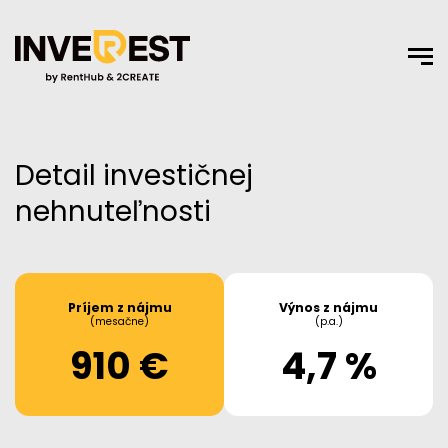
Detail investičnej
nehnuteľnosti
Príjem z nájmu
Výnos z nájmu
(mesačne)
(p.a.)
910 €
4,7 %