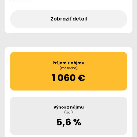
Zobraziť detail
Príjem z nájmu
(mesačne)
1 060 €
Výnos z nájmu
(p.a.)
5,6 %