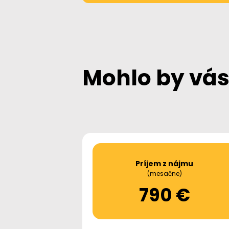
Mohlo by vás
Príjem z nájmu
(mesačne)
790 €