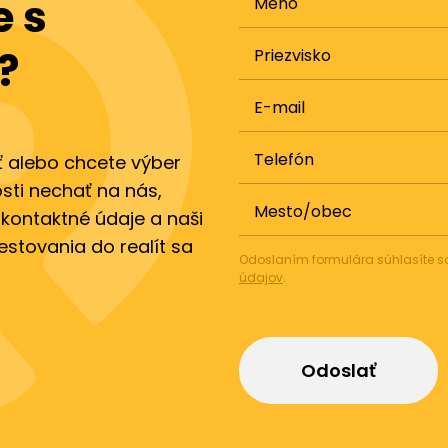
 s
Meno
?
Priezvisko
E-mail
Telefón
ť alebo chcete výber
sti nechať na nás,
Mesto/obec
 kontaktné údaje a naši
vestovania do realít sa
Odoslaním formulára súhlasíte 
údajov
.
Odoslať