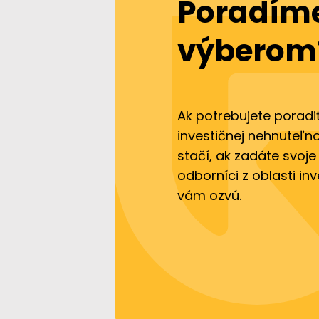
Poradíme
výberom
Ak potrebujete poradi
investičnej nehnuteľno
stačí, ak zadáte svoje
odborníci z oblasti in
vám ozvú.