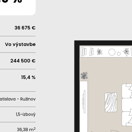
36 675 €
Vo výstavbe
244 500 €
15,4 %
atislava - Ružinov
1,5-izbový
2
36,38 m