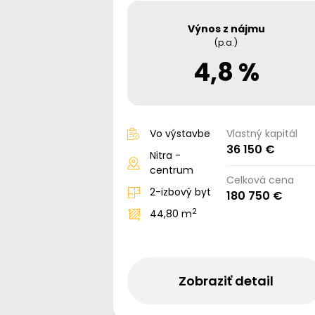
Výnos z nájmu
(p.a.)
4,8 %
Vo výstavbe
Vlastný kapitál
36 150 €
Nitra -
centrum
Celková cena
2-izbový byt
180 750 €
2
44,80 m
Zobraziť detail