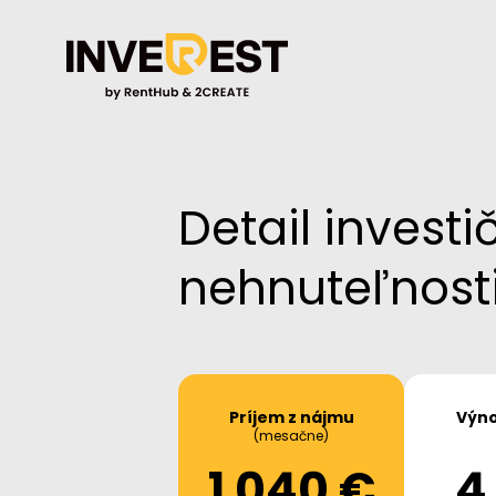
Detail investi
nehnuteľnost
Príjem z nájmu
Výno
(mesačne)
1 040 €
4