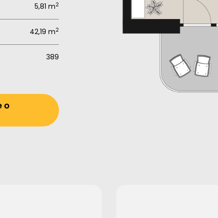
2
5,81 m
2
42,19 m
389
e o