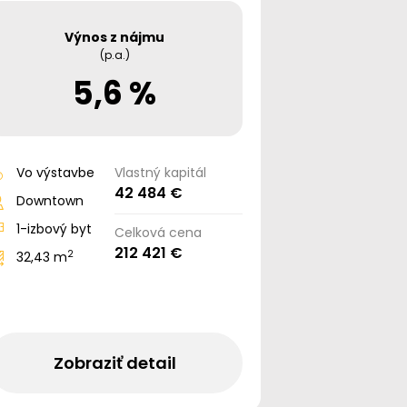
Výnos z nájmu
(p.a.)
5,6 %
Vo výstavbe
Vlastný kapitál
42 484 €
Downtown
1-izbový byt
Celková cena
212 421 €
2
32,43 m
Zobraziť detail