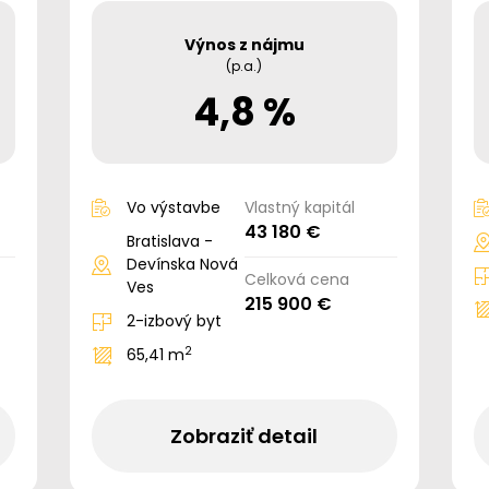
Výnos z nájmu
(p.a.)
4,8 %
Vo výstavbe
Vlastný kapitál
43 180 €
Bratislava -
Devínska Nová
Celková cena
Ves
215 900 €
2-izbový byt
2
65,41 m
Zobraziť detail