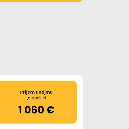
Príjem z nájmu
(mesačne)
1 060 €