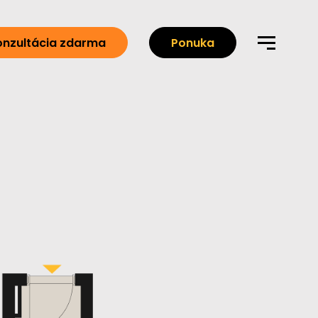
onzultácia zdarma
Ponuka