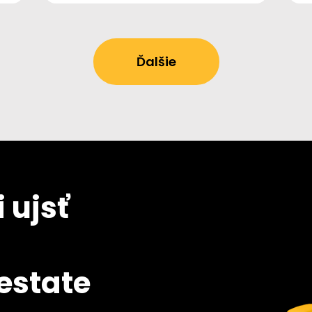
Ďalšie
 ujsť
 estate