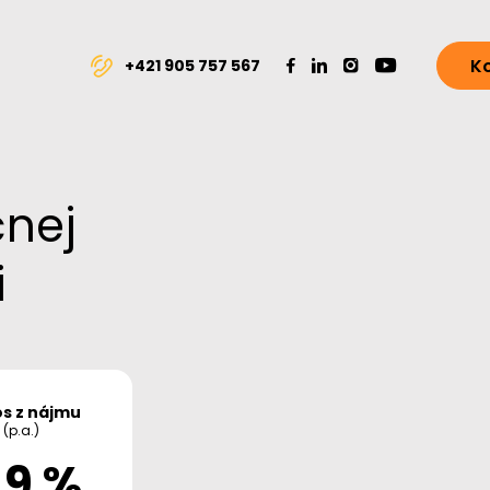
K
+421 905 757 567
čnej
i
s z nájmu
(p.a.)
,9 %