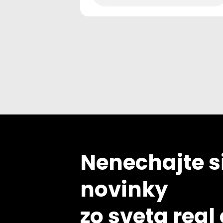
Nenechajte si
novinky
zo sveta real