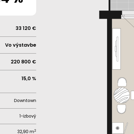
33 120 €
Vo výstavbe
220 800 €
15,0 %
Downtown
1-izbový
2
32,90 m