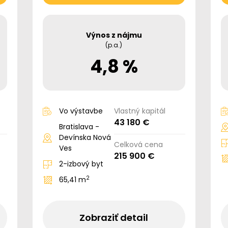
Výnos z nájmu
(p.a.)
4,8 %
Vo výstavbe
Vlastný kapitál
43 180 €
Bratislava -
Devínska Nová
Celková cena
Ves
215 900 €
2-izbový byt
2
65,41 m
Zobraziť detail