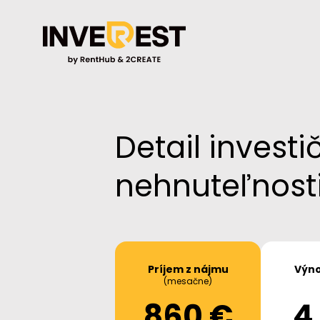
Detail investi
nehnuteľnost
Príjem z nájmu
Výno
(mesačne)
860 €
4