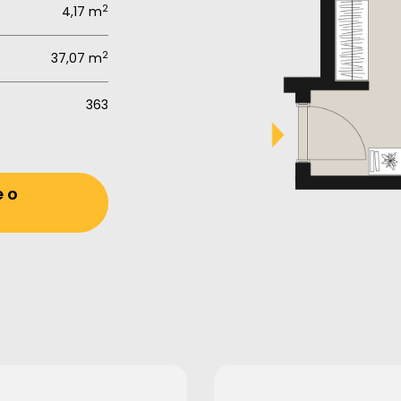
2
4,17 m
2
37,07 m
363
e o