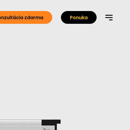
onzultácia zdarma
Ponuka