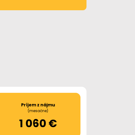
Príjem z nájmu
(mesačne)
1 060 €