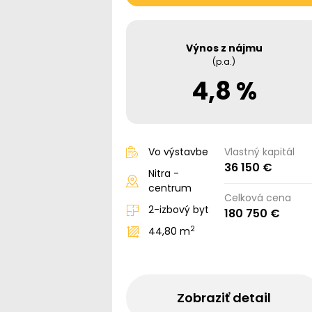
Výnos z nájmu
(p.a.)
4,8 %
Vo výstavbe
Vlastný kapitál
36 150 €
Nitra -
centrum
Celková cena
2-izbový byt
180 750 €
2
44,80 m
Zobraziť detail