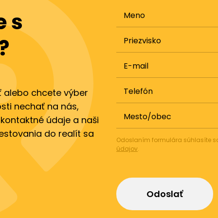
 s
Meno
?
Priezvisko
E-mail
Telefón
ť alebo chcete výber
sti nechať na nás,
Mesto/obec
 kontaktné údaje a naši
vestovania do realít sa
Odoslaním formulára súhlasíte 
údajov
.
Odoslať