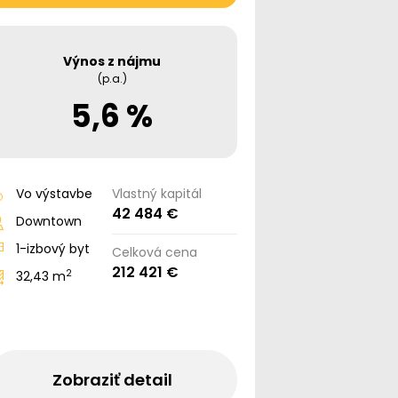
Výnos z nájmu
(p.a.)
5,6 %
Vo výstavbe
Vlastný kapitál
42 484 €
Downtown
1-izbový byt
Celková cena
212 421 €
2
32,43 m
Zobraziť detail