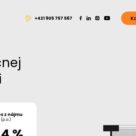
K
+421 905 757 567
čnej
i
s z nájmu
(p.a.)
,4 %