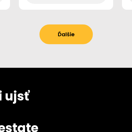
Ďalšie
 ujsť
 estate