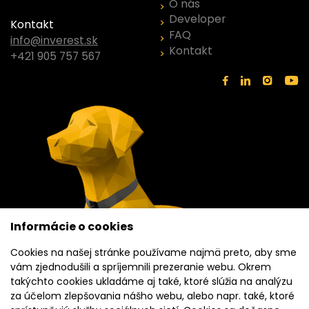
O nás
Developer
Kontakt
FAQ
info@inverest.sk
Kontakt
+421 905 757 567
Informácie o cookies
Cookies na našej stránke používame najmä preto, aby sme
vám zjednodušili a spríjemnili prezeranie webu. Okrem
takýchto cookies ukladáme aj také, ktoré slúžia na analýzu
za účelom zlepšovania nášho webu, alebo napr. také, ktoré