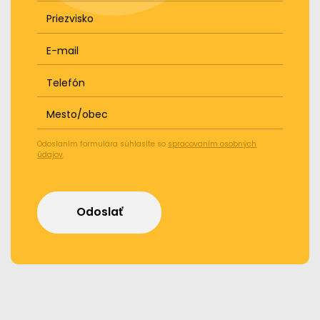
Priezvisko
E-mail
Telefón
Mesto/obec
Odoslaním formulára súhlasíte so
spracovaním osobných
údajov
.
Odoslať