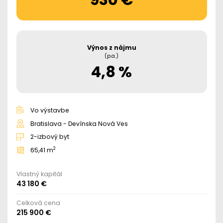
Výnos z nájmu
(p.a.)
4,8 %
Vo výstavbe
Bratislava - Devínska Nová Ves
2-izbový byt
2
65,41 m
Vlastný kapitál
43 180 €
Celková cena
215 900 €