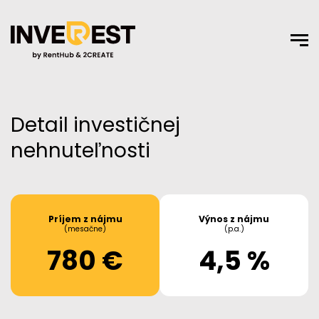
Detail investičnej
nehnuteľnosti
Príjem z nájmu
Výnos z nájmu
(mesačne)
(p.a.)
780 €
4,5 %