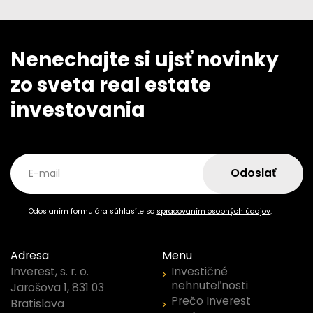
Nenechajte si ujsť novinky
zo sveta real estate
investovania
Odoslať
E-mail
Odoslaním formulára súhlasíte so
spracovaním osobných údajov
.
Adresa
Menu
Investičné
Inverest, s. r. o.
nehnuteľnosti
Jarošova 1, 831 03
Prečo Inverest
Bratislava