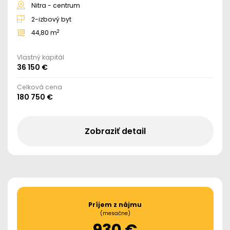
Nitra - centrum
2-izbový byt
2
44,80 m
Vlastný kapitál
36 150 €
Celková cena
180 750 €
Zobraziť detail
Príjem z nájmu
(mesačne)
930 €