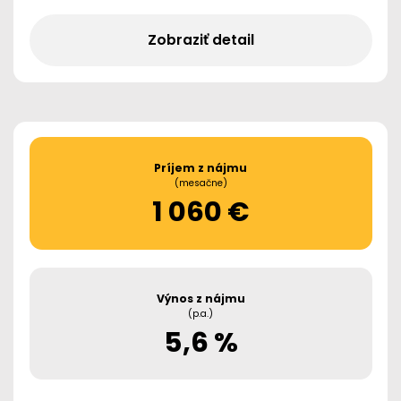
Zobraziť detail
Príjem z nájmu
(mesačne)
1 060 €
Výnos z nájmu
(p.a.)
5,6 %