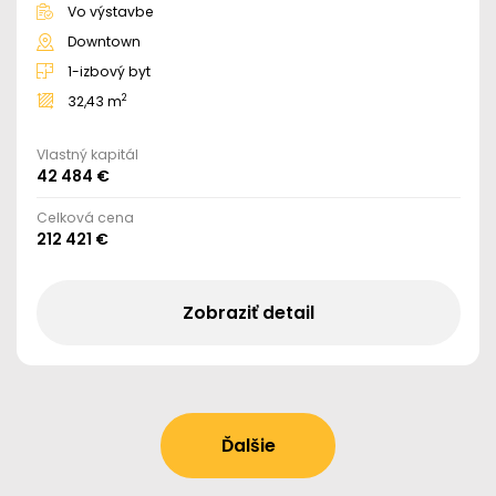
Vo výstavbe
Downtown
1-izbový byt
2
32,43 m
Vlastný kapitál
42 484 €
Celková cena
212 421 €
Zobraziť detail
Ďalšie