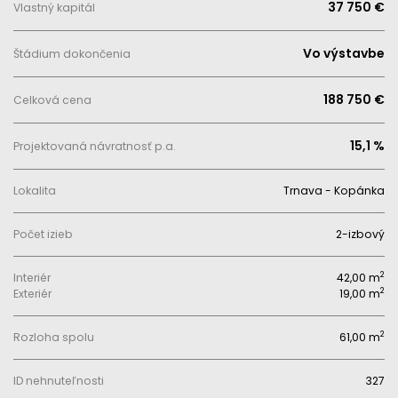
37 750 €
Vlastný kapitál
Vo výstavbe
Štádium dokončenia
188 750 €
Celková cena
15,1 %
Projektovaná návratnosť p.a.
Lokalita
Trnava - Kopánka
Počet izieb
2-izbový
2
Interiér
42,00 m
2
Exteriér
19,00 m
2
Rozloha spolu
61,00 m
ID nehnuteľnosti
327