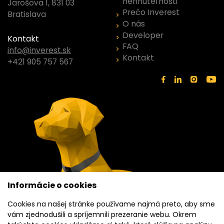
nehnuteľnosti
Jarošova 1, 831 03
Prečo Inverest
Bratislava
O nás
Developer
Kontakt
FAQ
info@inverest.sk
Kontakt
+421 905 757 567
Informácie o cookies
Cookies na našej stránke používame najmä preto, aby sme
vám zjednodušili a spríjemnili prezeranie webu. Okrem