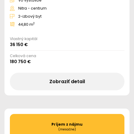
Vo výstavbe
Nitra - centrum
2-izbový byt
2
44,80 m
Vlastný kapitál
36 150 €
Celková cena
180 750 €
Zobraziť detail
Príjem z nájmu
(mesačne)