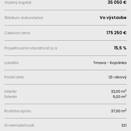
35 050 €
Vlastný kapitál
Vo výstavbe
Štádium dokončenia
175 250 €
Celková cena
15,5 %
Projektovaná návratnosť p.a.
Lokalita
Trnava - Kopánka
Počet izieb
1,5-izbový
2
Interiér
32,00 m
2
Exteriér
5,00 m
2
Rozloha spolu
37,00 m
ID nehnuteľnosti
321