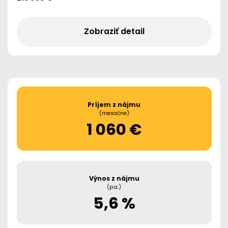
Zobraziť detail
Príjem z nájmu
(mesačne)
1 060 €
Výnos z nájmu
(p.a.)
5,6 %