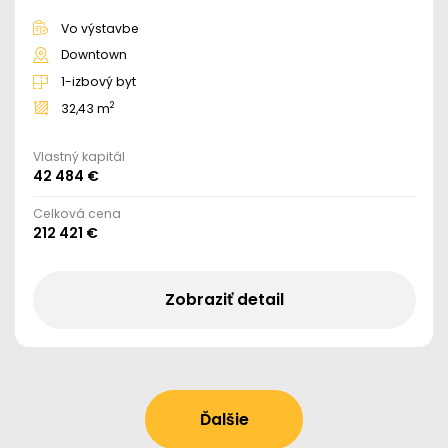
Vo výstavbe
Downtown
1-izbový byt
2
32,43 m
Vlastný kapitál
42 484 €
Celková cena
212 421 €
Zobraziť detail
Ďalšie