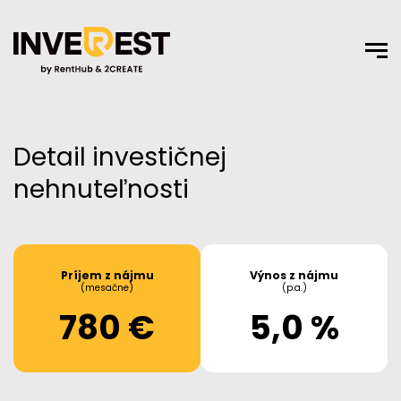
Detail investičnej
nehnuteľnosti
Príjem z nájmu
Výnos z nájmu
(mesačne)
(p.a.)
780 €
5,0 %