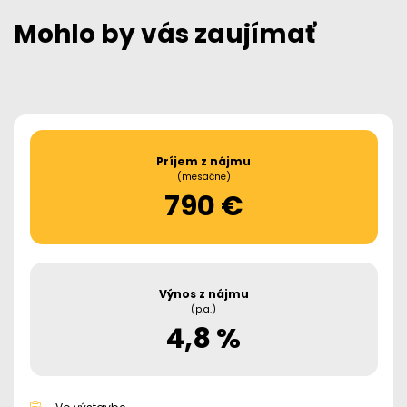
Mohlo by vás zaujímať
Príjem z nájmu
(mesačne)
790 €
Výnos z nájmu
(p.a.)
4,8 %