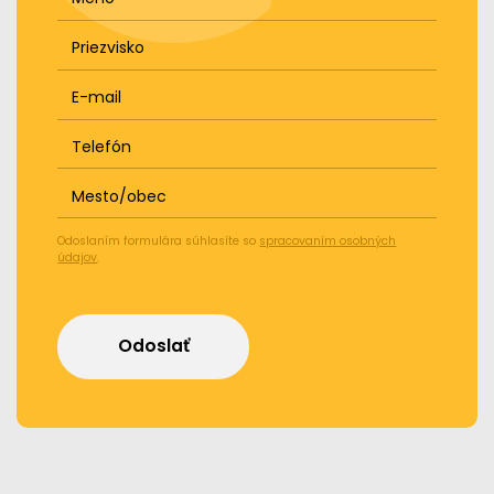
Priezvisko
E-mail
Telefón
Mesto/obec
Odoslaním formulára súhlasíte so
spracovaním osobných
údajov
.
Odoslať