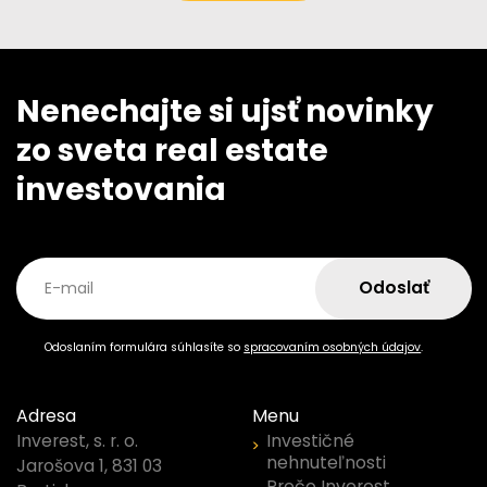
Nenechajte si ujsť novinky
zo sveta real estate
investovania
Odoslať
E-mail
Odoslaním formulára súhlasíte so
spracovaním osobných údajov
.
Adresa
Menu
Investičné
Inverest, s. r. o.
nehnuteľnosti
Jarošova 1, 831 03
Prečo Inverest