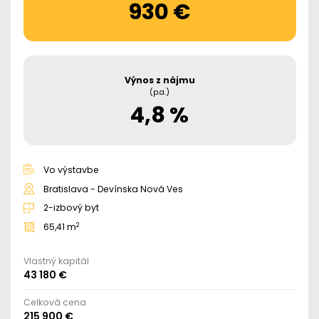
930 €
Výnos z nájmu
(p.a.)
4,8 %
Vo výstavbe
Bratislava - Devínska Nová Ves
2-izbový byt
2
65,41 m
Vlastný kapitál
43 180 €
Celková cena
215 900 €