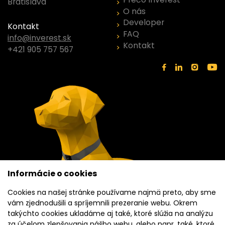
Bratislava
O nás
Developer
Kontakt
FAQ
info@inverest.sk
Kontakt
+421 905 757 567
Informácie o cookies
Cookies na našej stránke používame najmä preto, aby sme
vám zjednodušili a spríjemnili prezeranie webu. Okrem
takýchto cookies ukladáme aj také, ktoré slúžia na analýzu
za účelom zlepšovania nášho webu, alebo napr. také, ktoré