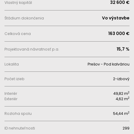
32 600 €
Vlastný kapitál
Vo výstavbe
Štádium dokončenia
163 000 €
Celková cena
15,7 %
Projektovaná návratnosť p.a.
Lokalita
Prešov - Pod kalváriou
Počet izieb
2-izbový
2
Interiér
49,82 m
2
Exteriér
4,62 m
2
Rozloha spolu
54,44 m
ID nehnuteľnosti
299