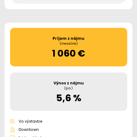
Príjem z nájmu
(mesačne)
1 060 €
Výnos z nájmu
(p.a.)
5,6 %
Vo výstavbe
Downtown