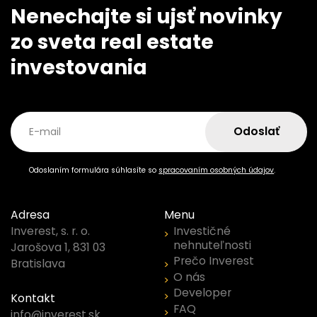
Nenechajte si ujsť novinky
zo sveta real estate
investovania
Odoslať
E-mail
Odoslaním formulára súhlasíte so
spracovaním osobných údajov
.
Adresa
Menu
Investičné
Inverest, s. r. o.
nehnuteľnosti
Jarošova 1, 831 03
Prečo Inverest
Bratislava
O nás
Developer
Kontakt
FAQ
info@inverest.sk