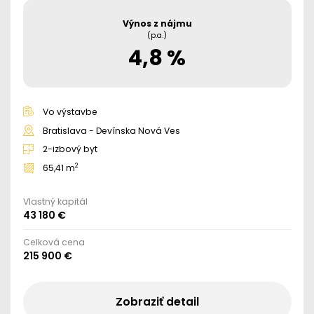
Výnos z nájmu
(p.a.)
4,8 %
Vo výstavbe
Bratislava - Devínska Nová Ves
2-izbový byt
2
65,41 m
Vlastný kapitál
43 180 €
Celková cena
215 900 €
Zobraziť detail