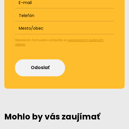
E-mail
Telefón
Mesto/obec
Odoslaním formulára súhlasíte so
spracovaním osobných
údajov
.
Odoslať
Mohlo by vás zaujímať