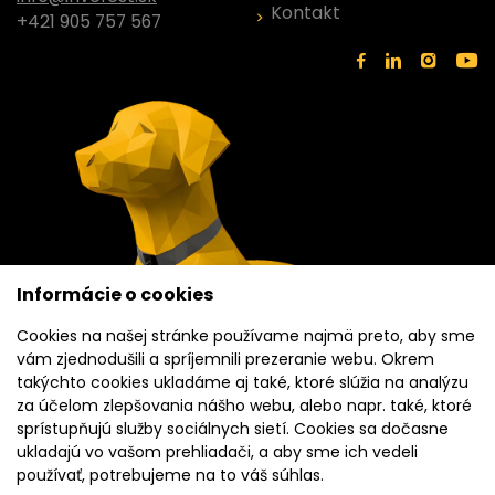
Kontakt
+421 905 757 567
Informácie o cookies
Cookies na našej stránke používame najmä preto, aby sme
vám zjednodušili a spríjemnili prezeranie webu. Okrem
takýchto cookies ukladáme aj také, ktoré slúžia na analýzu
za účelom zlepšovania nášho webu, alebo napr. také, ktoré
sprístupňujú služby sociálnych sietí. Cookies sa dočasne
ukladajú vo vašom prehliadači, a aby sme ich vedeli
používať, potrebujeme na to váš súhlas.