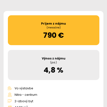
Príjem z nájmu
(mesačne)
790 €
Výnos z nájmu
(p.a.)
4,8 %
Vo výstavbe
Nitra - centrum
2-izbový byt
2