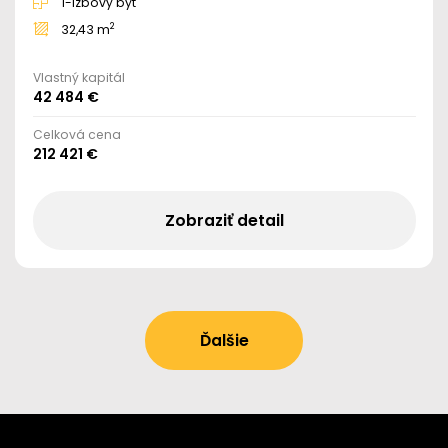
1-izbový byt
2
32,43 m
Vlastný kapitál
42 484 €
Celková cena
212 421 €
Zobraziť detail
Ďalšie