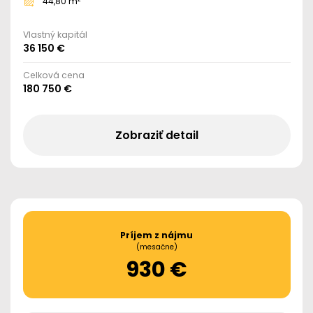
44,80 m
Vlastný kapitál
36 150 €
Celková cena
180 750 €
Zobraziť detail
Príjem z nájmu
(mesačne)
930 €