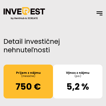
Detail investičnej
nehnuteľnosti
Príjem z nájmu
Výnos z nájmu
(mesačne)
(p.a.)
750 €
5,2 %