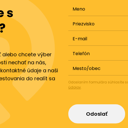
 s
Meno
?
Priezvisko
E-mail
Telefón
ť alebo chcete výber
sti nechať na nás,
Mesto/obec
 kontaktné údaje a naši
vestovania do realít sa
Odoslaním formulára súhlasíte 
údajov
.
Odoslať