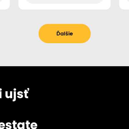
Ďalšie
 ujsť
 estate