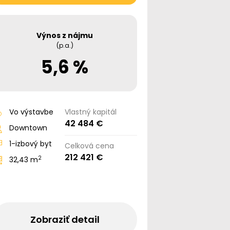
Výnos z nájmu
(p.a.)
5,6 %
Vo výstavbe
Vlastný kapitál
42 484 €
Downtown
1-izbový byt
Celková cena
212 421 €
2
32,43 m
Zobraziť detail