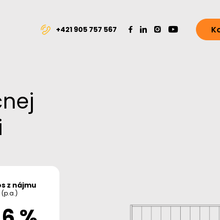
K
+421 905 757 567
čnej
i
s z nájmu
(p.a.)
,6 %