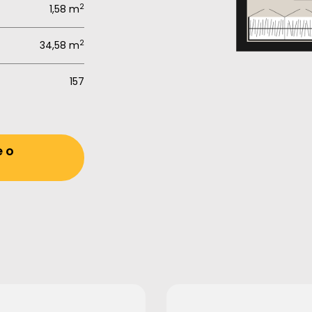
2
1,58 m
2
34,58 m
157
e o