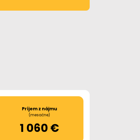
Príjem z nájmu
(mesačne)
1 060 €