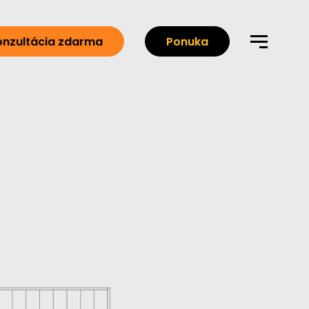
onzultácia zdarma
Ponuka