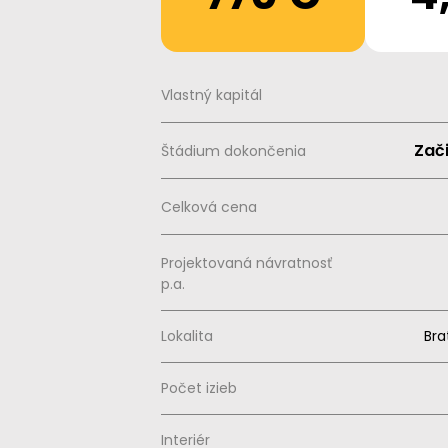
Vlastný kapitál
Zač
Štádium dokončenia
Celková cena
Projektovaná návratnosť
p.a.
Lokalita
Bra
Počet izieb
Interiér