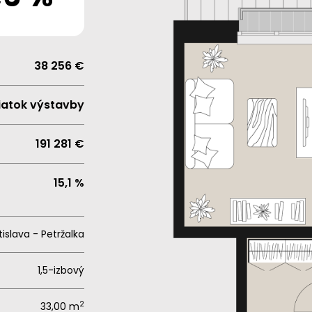
38 256 €
iatok výstavby
191 281 €
15,1 %
tislava - Petržalka
1,5-izbový
2
33,00 m