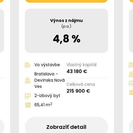
Výnos z nájmu
(p.a.)
4,8 %
Vo výstavbe
Vlastný kapitál
43 180 €
Bratislava -
Devínska Nová
Celková cena
Ves
215 900 €
2-izbový byt
2
65,41 m
Zobraziť detail