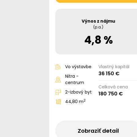
Výnos z nájmu
(p.a.)
4,8 %
Vo výstavbe
Vlastný kapitál
36 150 €
Nitra -
centrum
Celková cena
2-izbový byt
180 750 €
2
44,80 m
Zobraziť detail