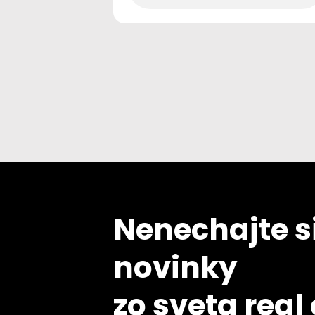
Nenechajte si
novinky
zo sveta real