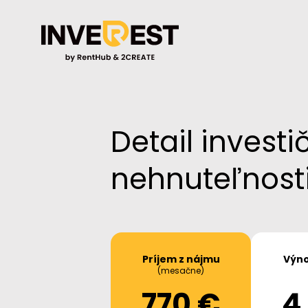
Detail investi
nehnuteľnost
Príjem z nájmu
Výno
(mesačne)
770 €
4