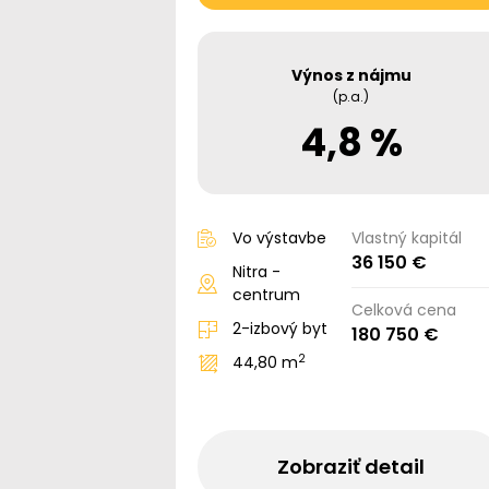
Výnos z nájmu
(p.a.)
4,8 %
Vo výstavbe
Vlastný kapitál
36 150 €
Nitra -
centrum
Celková cena
2-izbový byt
180 750 €
2
44,80 m
Zobraziť detail