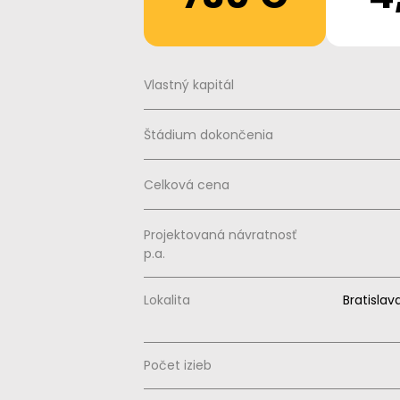
Vlastný kapitál
Štádium dokončenia
Celková cena
Projektovaná návratnosť
p.a.
Lokalita
Bratisla
Počet izieb