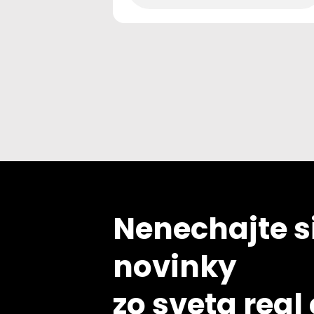
Nenechajte si
novinky
zo sveta real