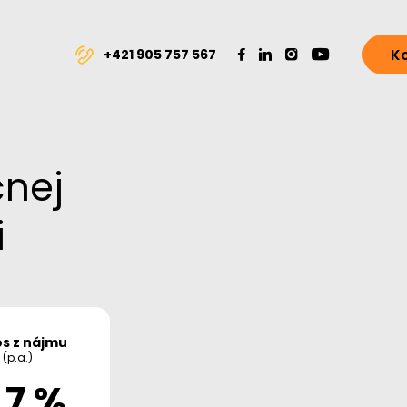
K
+421 905 757 567
čnej
i
s z nájmu
(p.a.)
,7 %