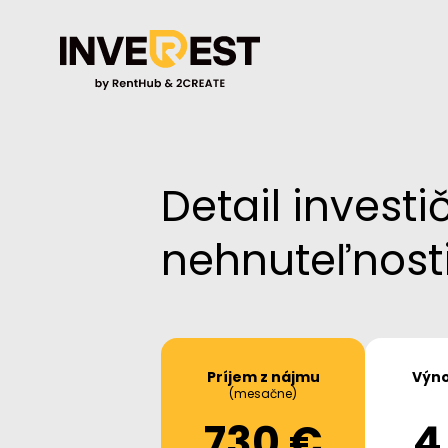
Detail investi
nehnuteľnost
Príjem z nájmu
Výno
(mesačne)
730 €
4