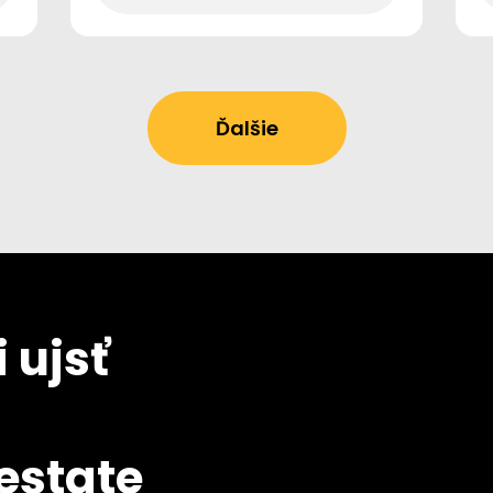
Ďalšie
 ujsť
 estate