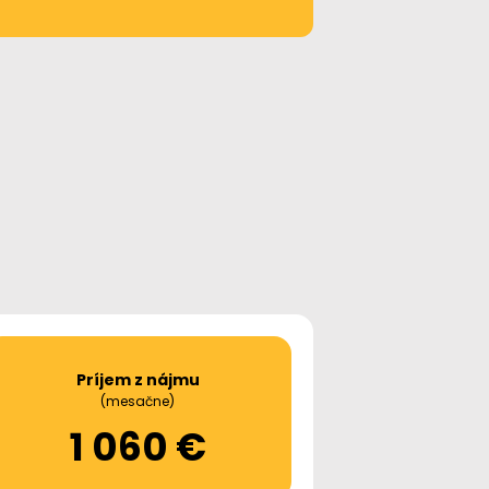
Príjem z nájmu
(mesačne)
1 060 €