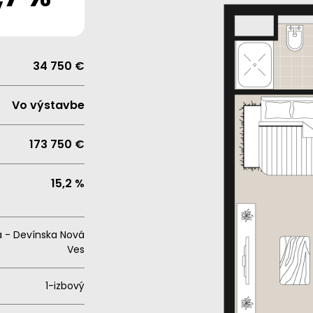
34 750 €
Vo výstavbe
173 750 €
15,2 %
va - Devínska Nová
Ves
1-izbový