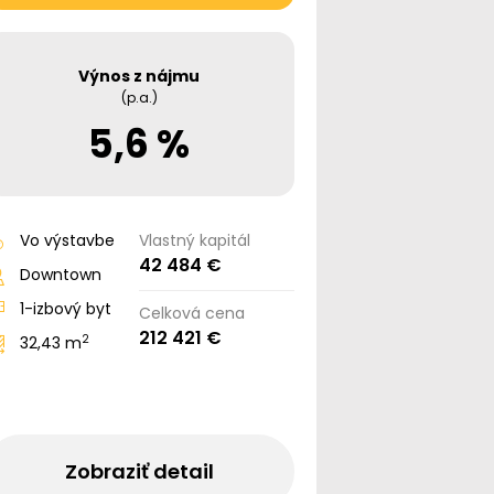
Výnos z nájmu
(p.a.)
5,6 %
Vo výstavbe
Vlastný kapitál
42 484 €
Downtown
1-izbový byt
Celková cena
212 421 €
2
32,43 m
Zobraziť detail