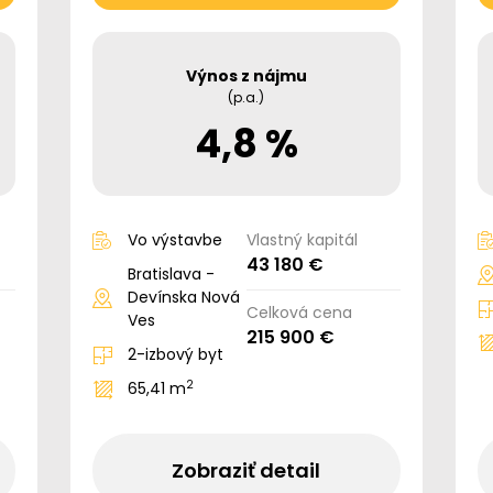
Výnos z nájmu
(p.a.)
4,8 %
Vo výstavbe
Vlastný kapitál
43 180 €
Bratislava -
Devínska Nová
Celková cena
Ves
215 900 €
2-izbový byt
2
65,41 m
Zobraziť detail