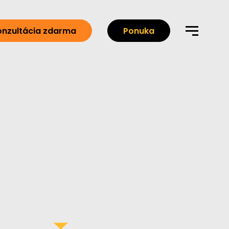
onzultácia zdarma
Ponuka