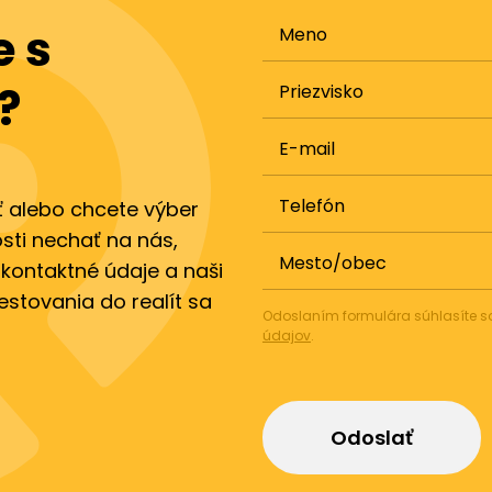
 s
Meno
?
Priezvisko
E-mail
Telefón
ť alebo chcete výber
sti nechať na nás,
Mesto/obec
 kontaktné údaje a naši
vestovania do realít sa
Odoslaním formulára súhlasíte 
údajov
.
Odoslať