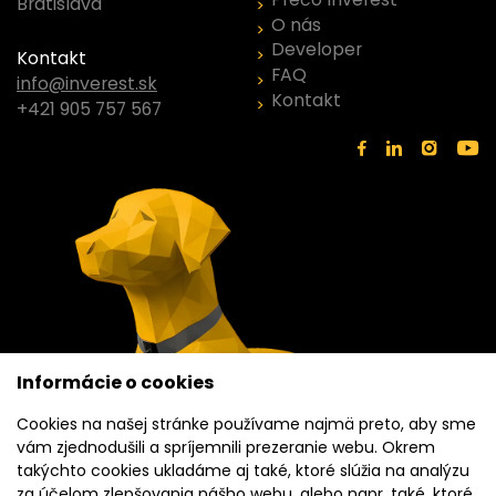
Bratislava
O nás
Developer
Kontakt
FAQ
info@inverest.sk
Kontakt
+421 905 757 567
Informácie o cookies
Cookies na našej stránke používame najmä preto, aby sme
vám zjednodušili a spríjemnili prezeranie webu. Okrem
takýchto cookies ukladáme aj také, ktoré slúžia na analýzu
za účelom zlepšovania nášho webu, alebo napr. také, ktoré