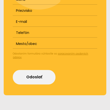
Priezvisko
E-mail
Telefón
Mesto/obec
Odoslaním formulára súhlasíte so
spracovaním osobných
údajov
.
Odoslať