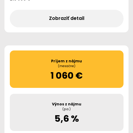
Zobraziť detail
Príjem z nájmu
(mesačne)
1 060 €
Výnos z nájmu
(p.a.)
5,6 %