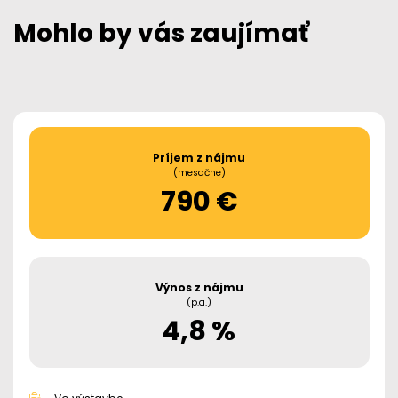
Mohlo by vás zaujímať
Príjem z nájmu
(mesačne)
790 €
Výnos z nájmu
(p.a.)
4,8 %