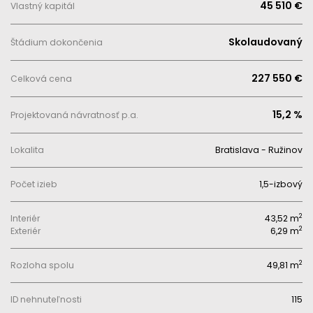
45 510 €
Vlastný kapitál
Skolaudovaný
Štádium dokončenia
227 550 €
Celková cena
15,2 %
Projektovaná návratnosť p.a.
Lokalita
Bratislava - Ružinov
Počet izieb
1,5-izbový
2
Interiér
43,52 m
2
Exteriér
6,29 m
2
Rozloha spolu
49,81 m
ID nehnuteľnosti
115