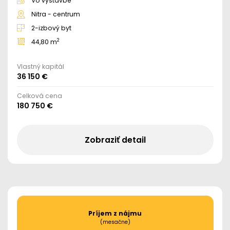
Vo výstavbe
Nitra - centrum
2-izbový byt
2
44,80 m
Vlastný kapitál
36 150 €
Celková cena
180 750 €
Zobraziť detail
Príjem z nájmu
(mesačne)