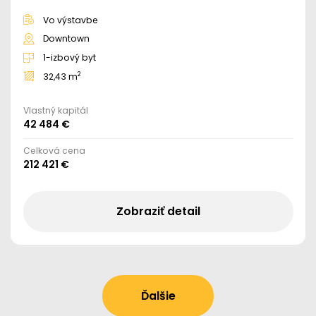
Vo výstavbe
Downtown
1-izbový byt
2
32,43 m
Vlastný kapitál
42 484 €
Celková cena
212 421 €
Zobraziť detail
Ďalšie