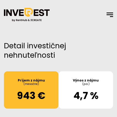
Detail investičnej
nehnuteľnosti
Príjem z nájmu
Výnos z nájmu
(mesačne)
(p.a.)
943 €
4,7 %