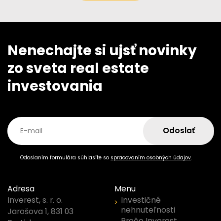
Nenechajte si ujsť novinky
zo sveta real estate
investovania
Odoslať
E-mail
Odoslaním formulára súhlasíte so
spracovaním osobných údajov
.
Adresa
Menu
Investičné
Inverest, s. r. o.
nehnuteľnosti
Jarošova 1, 831 03
Prečo Inverest