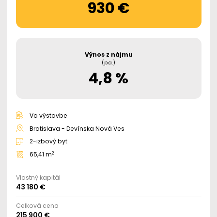
930 €
Výnos z nájmu
(p.a.)
4,8 %
Vo výstavbe
Bratislava - Devínska Nová Ves
2-izbový byt
2
65,41 m
Vlastný kapitál
43 180 €
Celková cena
215 900 €