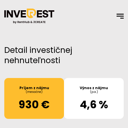
Detail investičnej
nehnuteľnosti
Príjem z nájmu
Výnos z nájmu
(mesačne)
(p.a.)
930 €
4,6 %