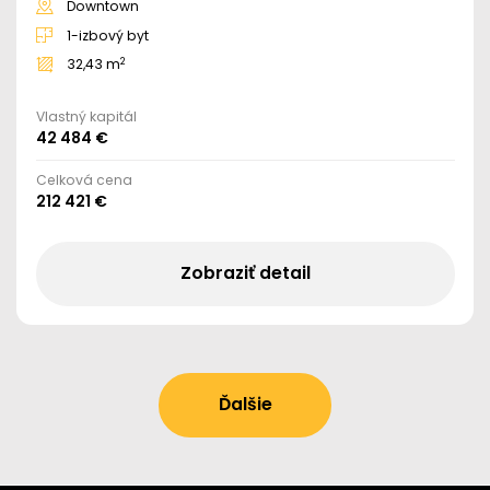
Downtown
1-izbový byt
2
32,43 m
Vlastný kapitál
42 484 €
Celková cena
212 421 €
Zobraziť detail
Ďalšie