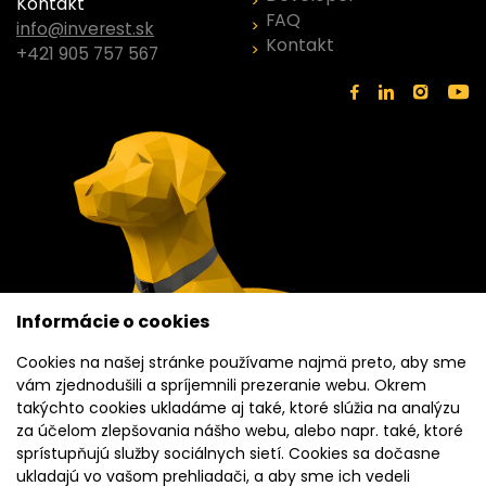
Kontakt
FAQ
info@inverest.sk
Kontakt
+421 905 757 567
Informácie o cookies
Cookies na našej stránke používame najmä preto, aby sme
vám zjednodušili a spríjemnili prezeranie webu. Okrem
takýchto cookies ukladáme aj také, ktoré slúžia na analýzu
za účelom zlepšovania nášho webu, alebo napr. také, ktoré
sprístupňujú služby sociálnych sietí. Cookies sa dočasne
ukladajú vo vašom prehliadači, a aby sme ich vedeli