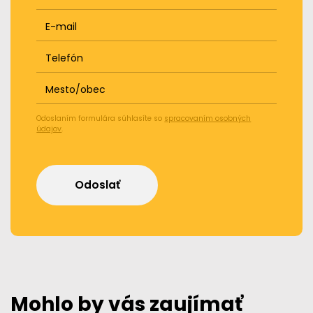
E-mail
Telefón
Mesto/obec
Odoslaním formulára súhlasíte so
spracovaním osobných
údajov
.
Odoslať
Mohlo by vás zaujímať