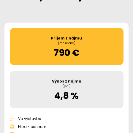
Príjem z nájmu
(mesačne)
790 €
Výnos z nájmu
(p.a.)
4,8 %
Vo výstavbe
Nitra - centrum