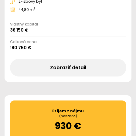
2-izbový byt
2
44,80 m
Vlastný kapitál
36 150 €
Celková cena
180 750 €
Zobraziť detail
Príjem z nájmu
(mesačne)
930 €