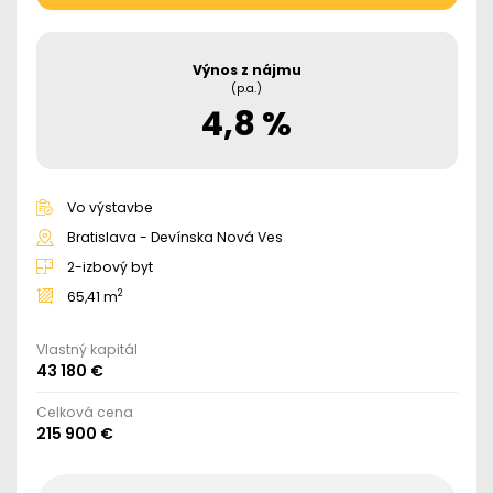
Výnos z nájmu
(p.a.)
4,8 %
Vo výstavbe
Bratislava - Devínska Nová Ves
2-izbový byt
2
65,41 m
Vlastný kapitál
43 180 €
Celková cena
215 900 €