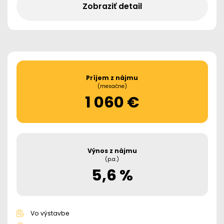
Zobraziť detail
Príjem z nájmu
(mesačne)
1 060 €
Výnos z nájmu
(p.a.)
5,6 %
Vo výstavbe