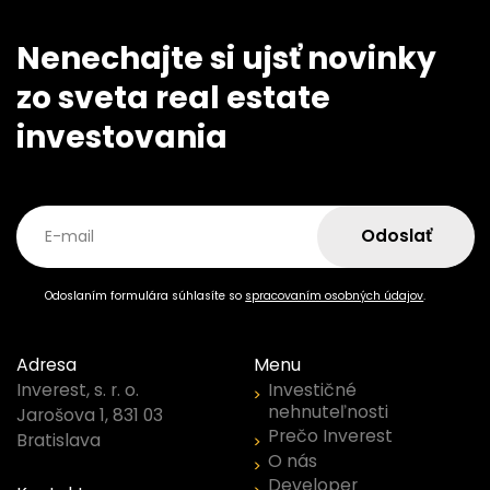
Nenechajte si ujsť novinky
zo sveta real estate
investovania
Odoslať
E-mail
Odoslaním formulára súhlasíte so
spracovaním osobných údajov
.
Adresa
Menu
Investičné
Inverest, s. r. o.
nehnuteľnosti
Jarošova 1, 831 03
Prečo Inverest
Bratislava
O nás
Developer