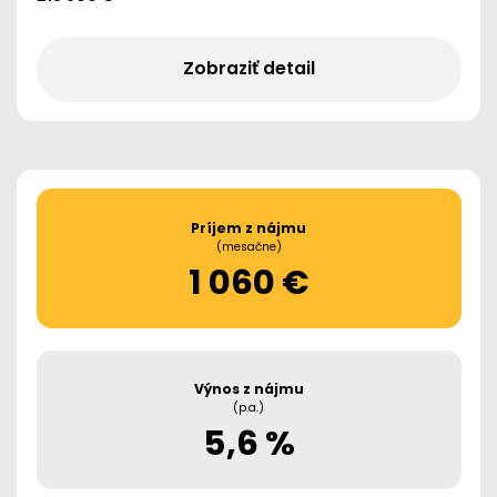
Zobraziť detail
Príjem z nájmu
(mesačne)
1 060 €
Výnos z nájmu
(p.a.)
5,6 %