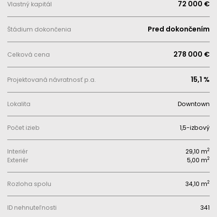
72 000 €
Vlastný kapitál
Pred dokončením
Štádium dokončenia
278 000 €
Celková cena
15,1 %
Projektovaná návratnosť p.a.
Lokalita
Downtown
Počet izieb
1,5-izbový
2
Interiér
29,10 m
2
Exteriér
5,00 m
2
Rozloha spolu
34,10 m
ID nehnuteľnosti
341