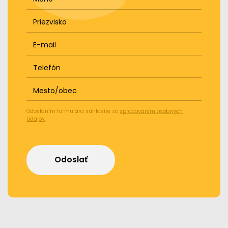
Priezvisko
E-mail
Telefón
Mesto/obec
Odoslaním formulára súhlasíte so
spracovaním osobných
údajov
.
Odoslať