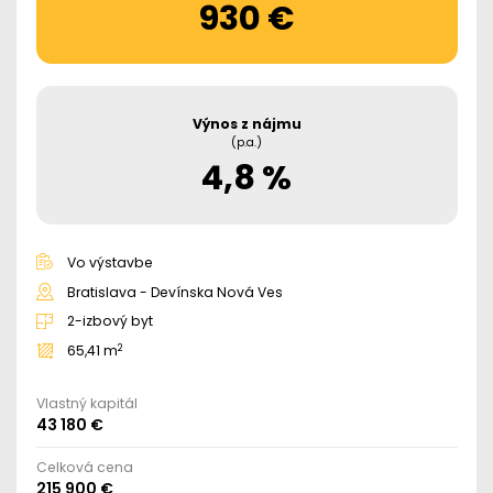
930 €
Výnos z nájmu
(p.a.)
4,8 %
Vo výstavbe
Bratislava - Devínska Nová Ves
2-izbový byt
2
65,41 m
Vlastný kapitál
43 180 €
Celková cena
215 900 €