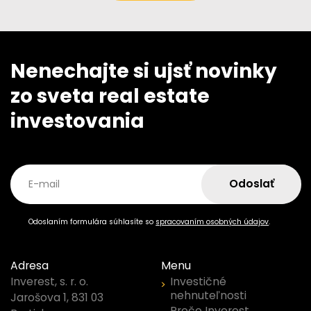
Nenechajte si ujsť novinky
zo sveta real estate
investovania
Odoslať
E-mail
Odoslaním formulára súhlasíte so
spracovaním osobných údajov
.
Adresa
Menu
Investičné
Inverest, s. r. o.
nehnuteľnosti
Jarošova 1, 831 03
Prečo Inverest