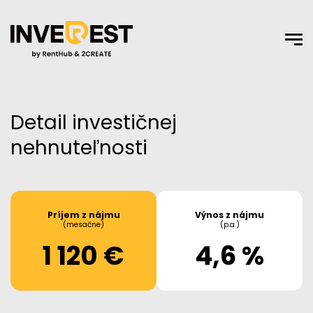
Detail investičnej
nehnuteľnosti
Príjem z nájmu
Výnos z nájmu
(mesačne)
(p.a.)
1 120 €
4,6 %