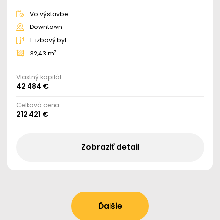
Vo výstavbe
Downtown
1-izbový byt
2
32,43 m
Vlastný kapitál
42 484 €
Celková cena
212 421 €
Zobraziť detail
Ďalšie