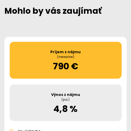
Mohlo by vás zaujímať
Príjem z nájmu
(mesačne)
790 €
Výnos z nájmu
(p.a.)
4,8 %