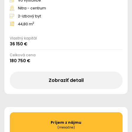
Vo výstavbe
Nitra - centrum
2-izbový byt
2
44,80 m
Vlastný kapitál
36 150 €
Celková cena
180 750 €
Zobraziť detail
Príjem z nájmu
(mesačne)