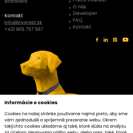
Bratislava
O nás
Developer
Kontakt
FAQ
info@inverest.sk
Kontakt
+421 905 757 567
Informácie o cookies
Cookies na našej stránke používame najmä preto, aby sme
vám zjednodušili a spríjemnili prezeranie webu. Okrem
takýchto cookies ukladáme aj také, ktoré slúžia na analýzu
za účelom zlepšovania nášho webu, alebo napr. také, ktoré